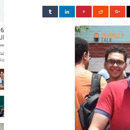
6
ال
aim
تنظ
رحل