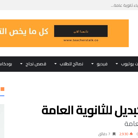
 مادة الفيزياء...
تحانات الثانوية...
 الحياتية في الشرح...
كبديل للثانوية العامة...
ت يوتيوب
فيديو
نصائح للطلاب
قصص نجاح
بودكا
بديل للثانوية العامة
عامة
2٬930
7 ‫دقائق‬