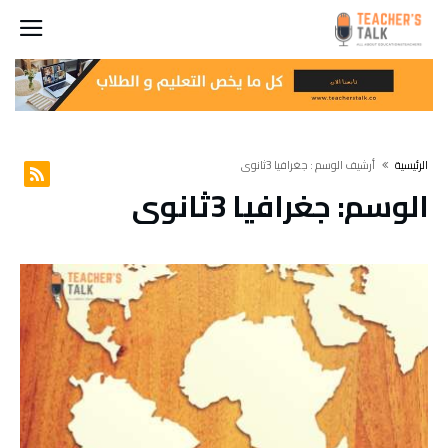
‫الرئيسية‬
‫أرشيف الوسم :‬ جغرافيا 3ثانوي
الوسم:
جغرافيا 3ثانوي