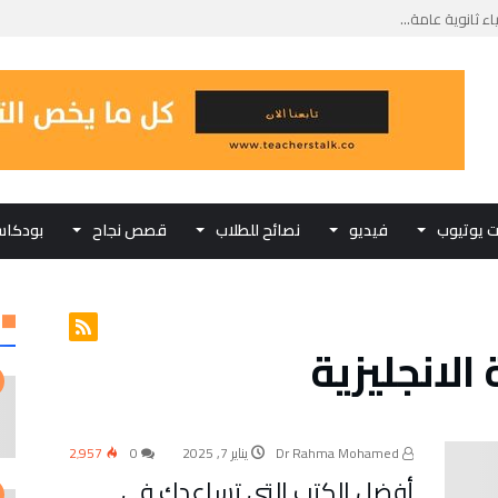
ثانوية عامة...
 مادة الفيزياء...
تحانات الثانوية...
 الحياتية في الشرح...
كبديل للثانوية العامة...
ت يوتيوب
فيديو
نصائح للطلاب
قصص نجاح
بودكا
الانجليزية
Dr Rahma Mohamed
يناير 7, 2025
0
2٬957
أفضل الكتب التي تساعدك في