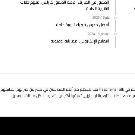
الدكتور في الفيزياء: قصة الدكتور كيرلس، ملهم طلاب
الثانوية العامة
يناير 18, 2025
أفضل مدرس فيزياء ثانوية عامة
ديسمبر 13, 2024
التعليم الإلكتروني: مميزاته، وعيوبه
أهلاً بيكم في Teacher's Talk! هنا هنتكلم مع أهم المدرسين في مصر عن خبراتهم، نصايحهم،
هم مع الطلاب. تابعونا لو عايزين تعرفوا أكتر عن التعليم بشكل مختلف وسهل