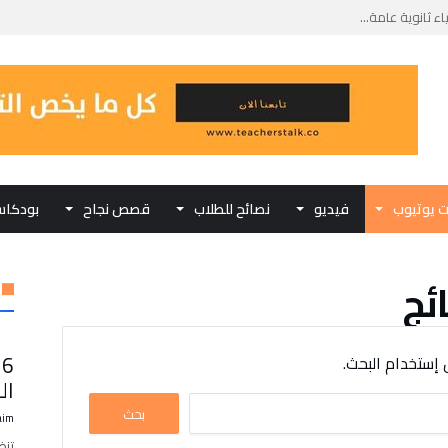
ثانوية عامة...
 مادة الفيزياء...
تحانات الثانوية...
 الحياتية في الشرح...
كبديل للثانوية العامة...
ت يوتيوب
فيديو
نصائح للطلاب
قصص نجاح
بودكا
ائج
6
 إستخدام البحث.
ال
aim
تنظ